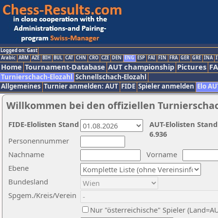
Logged on: Gast
Arabic
ARM
AZE
BIH
BUL
CAT
CHN
CRO
CZE
DEN
ENG
ESP
FAI
FIN
FRA
GER
GRE
INA
I
Home
Tournament-Database
AUT championship
Pictures
F
Turnierschach-Elozahl
Schnellschach-Elozahl
Allgemeines
Turnier anmelden: AUT
FIDE
Spieler anmelden
Elo AU
Willkommen bei den offiziellen Turnierscha
FIDE-Elolisten Stand
AUT-Elolisten Stand
6.936
Personennummer
Nachname
Vorname
Ebene
Bundesland
Spgem./Kreis/Verein
Nur "österreichische" Spieler (Land=A