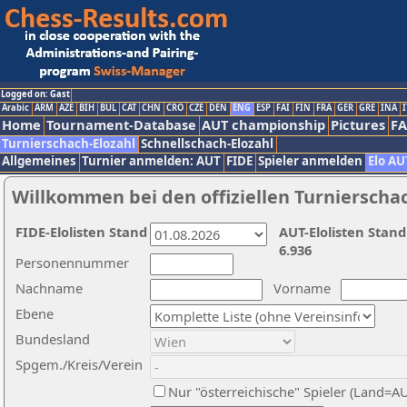
Logged on: Gast
Arabic
ARM
AZE
BIH
BUL
CAT
CHN
CRO
CZE
DEN
ENG
ESP
FAI
FIN
FRA
GER
GRE
INA
I
Home
Tournament-Database
AUT championship
Pictures
F
Turnierschach-Elozahl
Schnellschach-Elozahl
Allgemeines
Turnier anmelden: AUT
FIDE
Spieler anmelden
Elo AU
Willkommen bei den offiziellen Turnierscha
FIDE-Elolisten Stand
AUT-Elolisten Stand
6.936
Personennummer
Nachname
Vorname
Ebene
Bundesland
Spgem./Kreis/Verein
Nur "österreichische" Spieler (Land=A