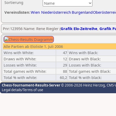
Sortierung
Vereinslisten:
Wien
Niederösterreich
Burgenland
Oberösterrei
Pnr:123956 Name: Rene Riegler (
Grafik Elo-Zeitreihe
,
Grafik Pa
Alle Partien ab Eloliste 1. Juli 2006
Wins with White:
47
Wins with Black:
Draws with White:
12
Draws with Black:
Losses with White:
29
Losses with Black:
Total games with White:
88
Total games with Black:
Total % with white:
60,2
Total % with black:
Chess-Tournament-Results-Server
© 2006-2026 Heinz Herzog
, CMS-
Legal details/Terms of use