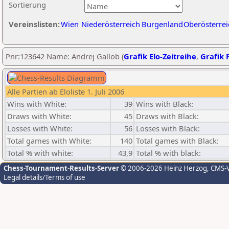
Sortierung
Vereinslisten:
Wien
Niederösterreich
Burgenland
Oberösterrei
Pnr:123642 Name: Andrej Gallob (
Grafik Elo-Zeitreihe
,
Grafik P
Alle Partien ab Eloliste 1. Juli 2006
Wins with White:
39
Wins with Black:
Draws with White:
45
Draws with Black:
Losses with White:
56
Losses with Black:
Total games with White:
140
Total games with Black:
Total % with white:
43,9
Total % with black:
Chess-Tournament-Results-Server
© 2006-2026 Heinz Herzog
, CMS-
Legal details/Terms of use