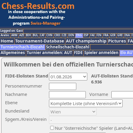
Logged on: Gast
Arabic
ARM
AZE
BIH
BUL
CAT
CHN
CRO
CZE
DEN
ENG
ESP
FAI
FIN
FRA
GER
GRE
INA
I
Home
Tournament-Database
AUT championship
Pictures
F
Turnierschach-Elozahl
Schnellschach-Elozahl
Allgemeines
Turnier anmelden: AUT
FIDE
Spieler anmelden
Elo AU
Willkommen bei den offiziellen Turnierscha
FIDE-Elolisten Stand
AUT-Elolisten Stand
6.936
Personennummer
Nachname
Vorname
Ebene
Bundesland
Spgem./Kreis/Verein
Nur "österreichische" Spieler (Land=A