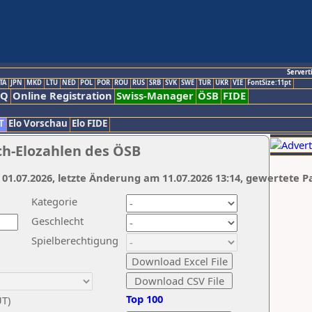
Servert
TA
JPN
MKD
LTU
NED
POL
POR
ROU
RUS
SRB
SVK
SWE
TUR
UKR
VIE
FontSize:11pt
AQ
Online Registration
Swiss-Manager
ÖSB
FIDE
T
Elo Vorschau
Elo FIDE
ch-Elozahlen des ÖSB
 01.07.2026, letzte Änderung am 11.07.2026 13:14, gewertete P
Kategorie
Geschlecht
Spielberechtigung
Top 100
UT)