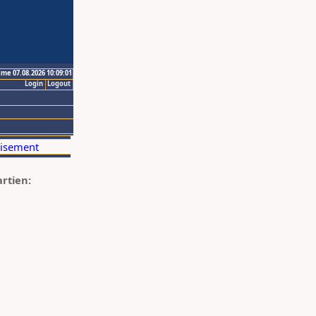
ime 07.08.2026 10:09:01
Login
Logout
artien: