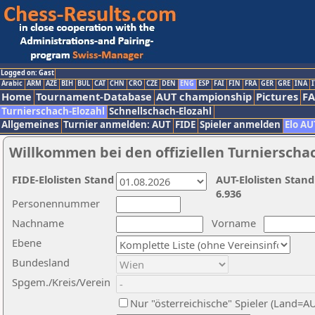
Logged on: Gast
Arabic
ARM
AZE
BIH
BUL
CAT
CHN
CRO
CZE
DEN
ENG
ESP
FAI
FIN
FRA
GER
GRE
INA
I
Home
Tournament-Database
AUT championship
Pictures
F
Turnierschach-Elozahl
Schnellschach-Elozahl
Allgemeines
Turnier anmelden: AUT
FIDE
Spieler anmelden
Elo AU
Willkommen bei den offiziellen Turnierscha
FIDE-Elolisten Stand
AUT-Elolisten Stand
6.936
Personennummer
Nachname
Vorname
Ebene
Bundesland
Spgem./Kreis/Verein
Nur "österreichische" Spieler (Land=A