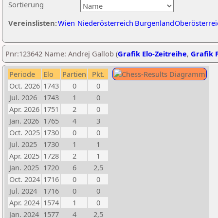
Sortierung
Vereinslisten:
Wien
Niederösterreich
Burgenland
Oberösterrei
Pnr:123642 Name: Andrej Gallob (
Grafik Elo-Zeitreihe
,
Grafik P
Periode
Elo
Partien
Pkt.
Oct. 2026
1743
0
0
Jul. 2026
1743
1
0
Apr. 2026
1751
2
0
Jan. 2026
1765
4
3
Oct. 2025
1730
0
0
Jul. 2025
1730
1
1
Apr. 2025
1728
2
1
Jan. 2025
1720
6
2,5
Oct. 2024
1716
0
0
Jul. 2024
1716
0
0
Apr. 2024
1574
1
0
Jan. 2024
1577
4
2,5