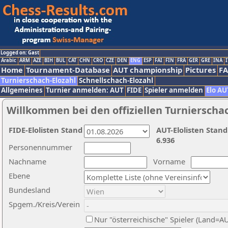
Logged on: Gast
Arabic
ARM
AZE
BIH
BUL
CAT
CHN
CRO
CZE
DEN
ENG
ESP
FAI
FIN
FRA
GER
GRE
INA
I
Home
Tournament-Database
AUT championship
Pictures
F
Turnierschach-Elozahl
Schnellschach-Elozahl
Allgemeines
Turnier anmelden: AUT
FIDE
Spieler anmelden
Elo AU
Willkommen bei den offiziellen Turnierscha
FIDE-Elolisten Stand
AUT-Elolisten Stand
6.936
Personennummer
Nachname
Vorname
Ebene
Bundesland
Spgem./Kreis/Verein
Nur "österreichische" Spieler (Land=A