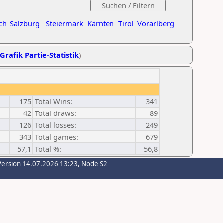
ch
Salzburg
Steiermark
Kärnten
Tirol
Vorarlberg
Grafik Partie-Statistik
)
175
Total Wins:
341
42
Total draws:
89
126
Total losses:
249
343
Total games:
679
57,1
Total %:
56,8
Version 14.07.2026 13:23, Node S2