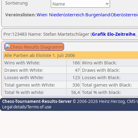
Sortierung
Vereinslisten:
Wien
Niederösterreich
Burgenland
Oberösterrei
Pnr:123483 Name: Stefan Martetschläger (
Grafik Elo-Zeitreihe
,
Alle Partien ab Eloliste 1. Juli 2006
Wins with White:
166
Wins with Black:
Draws with White:
47
Draws with Black:
Losses with White:
123
Losses with Black:
Total games with White:
336
Total games with Black:
Total % with white:
56,4
Total % with black:
Chess-Tournament-Results-Server
© 2006-2026 Heinz Herzog
, CMS-
Legal details/Terms of use