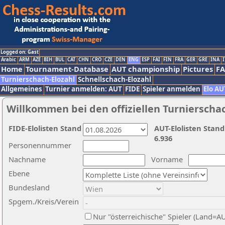
Logged on: Gast
Arabic
ARM
AZE
BIH
BUL
CAT
CHN
CRO
CZE
DEN
ENG
ESP
FAI
FIN
FRA
GER
GRE
INA
I
Home
Tournament-Database
AUT championship
Pictures
F
Turnierschach-Elozahl
Schnellschach-Elozahl
Allgemeines
Turnier anmelden: AUT
FIDE
Spieler anmelden
Elo AU
Willkommen bei den offiziellen Turnierscha
FIDE-Elolisten Stand
AUT-Elolisten Stand
6.936
Personennummer
Nachname
Vorname
Ebene
Bundesland
Spgem./Kreis/Verein
Nur "österreichische" Spieler (Land=A