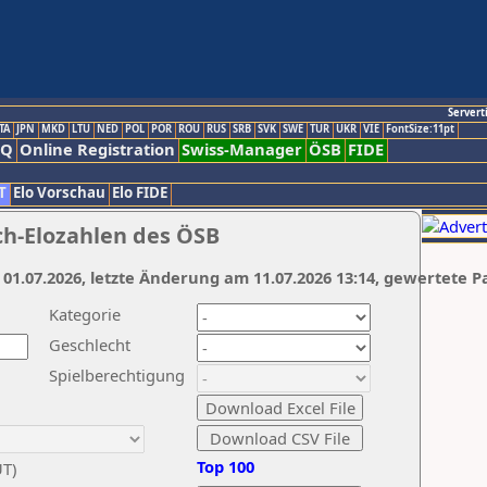
Servert
TA
JPN
MKD
LTU
NED
POL
POR
ROU
RUS
SRB
SVK
SWE
TUR
UKR
VIE
FontSize:11pt
AQ
Online Registration
Swiss-Manager
ÖSB
FIDE
T
Elo Vorschau
Elo FIDE
ch-Elozahlen des ÖSB
 01.07.2026, letzte Änderung am 11.07.2026 13:14, gewertete P
Kategorie
Geschlecht
Spielberechtigung
Top 100
UT)