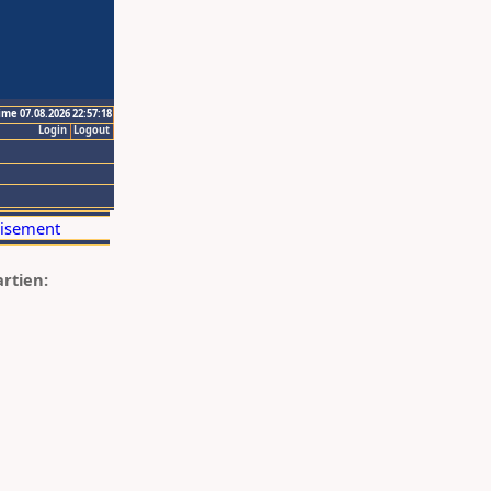
ime 07.08.2026 22:57:18
Login
Logout
artien: