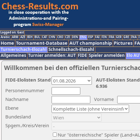
Logged on: Gast
Arabic
ARM
AZE
BIH
BUL
CAT
CHN
CRO
CZE
DEN
ENG
ESP
FAI
FIN
FRA
GER
GRE
INA
I
Home
Tournament-Database
AUT championship
Pictures
F
Turnierschach-Elozahl
Schnellschach-Elozahl
Allgemeines
Turnier anmelden: AUT
FIDE
Spieler anmelden
Elo AU
Willkommen bei den offiziellen Turnierscha
FIDE-Elolisten Stand
AUT-Elolisten Stand
6.936
Personennummer
Nachname
Vorname
Ebene
Bundesland
Spgem./Kreis/Verein
Nur "österreichische" Spieler (Land=A