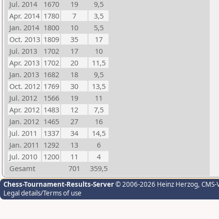
Jul. 2014
1670
19
9,5
Apr. 2014
1780
7
3,5
Jan. 2014
1800
10
5,5
Oct. 2013
1809
35
17
Jul. 2013
1702
17
10
Apr. 2013
1702
20
11,5
Jan. 2013
1682
18
9,5
Oct. 2012
1769
30
13,5
Jul. 2012
1566
19
11
Apr. 2012
1483
12
7,5
Jan. 2012
1465
27
16
Jul. 2011
1337
34
14,5
Jan. 2011
1292
13
6
Jul. 2010
1200
11
4
Gesamt
701
359,5
Chess-Tournament-Results-Server
© 2006-2026 Heinz Herzog
, CMS-
Legal details/Terms of use