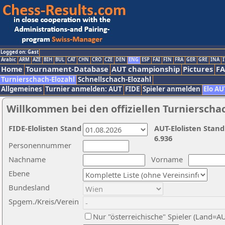
Logged on: Gast
Arabic
ARM
AZE
BIH
BUL
CAT
CHN
CRO
CZE
DEN
ENG
ESP
FAI
FIN
FRA
GER
GRE
INA
I
Home
Tournament-Database
AUT championship
Pictures
F
Turnierschach-Elozahl
Schnellschach-Elozahl
Allgemeines
Turnier anmelden: AUT
FIDE
Spieler anmelden
Elo AU
Willkommen bei den offiziellen Turnierscha
FIDE-Elolisten Stand
AUT-Elolisten Stand
6.936
Personennummer
Nachname
Vorname
Ebene
Bundesland
Spgem./Kreis/Verein
Nur "österreichische" Spieler (Land=A