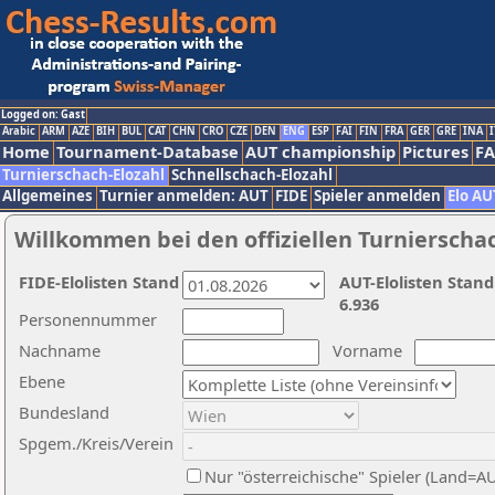
Logged on: Gast
Arabic
ARM
AZE
BIH
BUL
CAT
CHN
CRO
CZE
DEN
ENG
ESP
FAI
FIN
FRA
GER
GRE
INA
I
Home
Tournament-Database
AUT championship
Pictures
F
Turnierschach-Elozahl
Schnellschach-Elozahl
Allgemeines
Turnier anmelden: AUT
FIDE
Spieler anmelden
Elo AU
Willkommen bei den offiziellen Turnierscha
FIDE-Elolisten Stand
AUT-Elolisten Stand
6.936
Personennummer
Nachname
Vorname
Ebene
Bundesland
Spgem./Kreis/Verein
Nur "österreichische" Spieler (Land=A