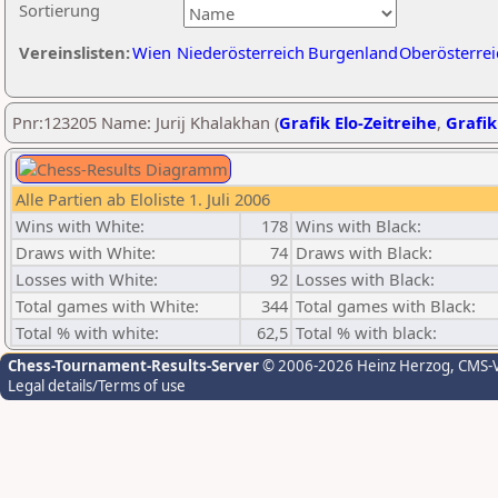
Sortierung
Vereinslisten:
Wien
Niederösterreich
Burgenland
Oberösterrei
Pnr:123205 Name: Jurij Khalakhan (
Grafik Elo-Zeitreihe
,
Grafik
Alle Partien ab Eloliste 1. Juli 2006
Wins with White:
178
Wins with Black:
Draws with White:
74
Draws with Black:
Losses with White:
92
Losses with Black:
Total games with White:
344
Total games with Black:
Total % with white:
62,5
Total % with black:
Chess-Tournament-Results-Server
© 2006-2026 Heinz Herzog
, CMS-
Legal details/Terms of use