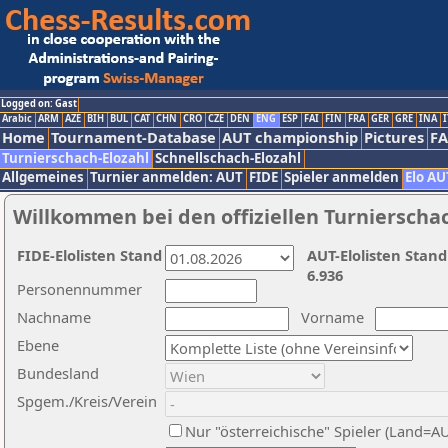
Logged on: Gast
Arabic
ARM
AZE
BIH
BUL
CAT
CHN
CRO
CZE
DEN
ENG
ESP
FAI
FIN
FRA
GER
GRE
INA
I
Home
Tournament-Database
AUT championship
Pictures
F
Turnierschach-Elozahl
Schnellschach-Elozahl
Allgemeines
Turnier anmelden: AUT
FIDE
Spieler anmelden
Elo AU
Willkommen bei den offiziellen Turnierscha
FIDE-Elolisten Stand
AUT-Elolisten Stand
6.936
Personennummer
Nachname
Vorname
Ebene
Bundesland
Spgem./Kreis/Verein
Nur "österreichische" Spieler (Land=A