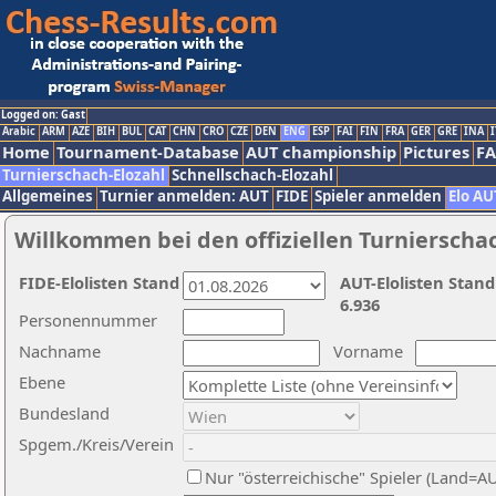
Logged on: Gast
Arabic
ARM
AZE
BIH
BUL
CAT
CHN
CRO
CZE
DEN
ENG
ESP
FAI
FIN
FRA
GER
GRE
INA
I
Home
Tournament-Database
AUT championship
Pictures
F
Turnierschach-Elozahl
Schnellschach-Elozahl
Allgemeines
Turnier anmelden: AUT
FIDE
Spieler anmelden
Elo AU
Willkommen bei den offiziellen Turnierscha
FIDE-Elolisten Stand
AUT-Elolisten Stand
6.936
Personennummer
Nachname
Vorname
Ebene
Bundesland
Spgem./Kreis/Verein
Nur "österreichische" Spieler (Land=A