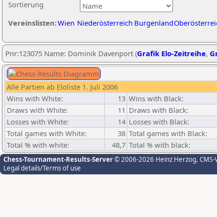
Sortierung
Vereinslisten:
Wien
Niederösterreich
Burgenland
Oberösterrei
Pnr:123075 Name: Dominik Davenport (
Grafik Elo-Zeitreihe
,
Gr
Alle Partien ab Eloliste 1. Juli 2006
Wins with White:
13
Wins with Black:
Draws with White:
11
Draws with Black:
Losses with White:
14
Losses with Black:
Total games with White:
38
Total games with Black:
Total % with white:
48,7
Total % with black:
Chess-Tournament-Results-Server
© 2006-2026 Heinz Herzog
, CMS-
Legal details/Terms of use