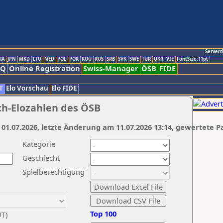
Servert
TA
JPN
MKD
LTU
NED
POL
POR
ROU
RUS
SRB
SVK
SWE
TUR
UKR
VIE
FontSize:11pt
AQ
Online Registration
Swiss-Manager
ÖSB
FIDE
T
Elo Vorschau
Elo FIDE
ch-Elozahlen des ÖSB
 01.07.2026, letzte Änderung am 11.07.2026 13:14, gewertete P
Kategorie
Geschlecht
Spielberechtigung
Top 100
UT)