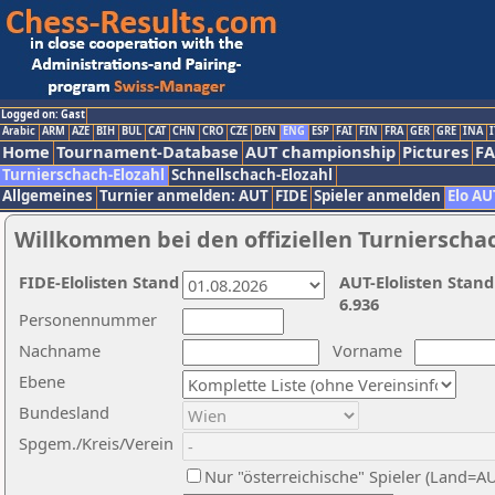
Logged on: Gast
Arabic
ARM
AZE
BIH
BUL
CAT
CHN
CRO
CZE
DEN
ENG
ESP
FAI
FIN
FRA
GER
GRE
INA
I
Home
Tournament-Database
AUT championship
Pictures
F
Turnierschach-Elozahl
Schnellschach-Elozahl
Allgemeines
Turnier anmelden: AUT
FIDE
Spieler anmelden
Elo AU
Willkommen bei den offiziellen Turnierscha
FIDE-Elolisten Stand
AUT-Elolisten Stand
6.936
Personennummer
Nachname
Vorname
Ebene
Bundesland
Spgem./Kreis/Verein
Nur "österreichische" Spieler (Land=A