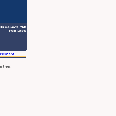
ime 07.08.2026 01:06:50
Login
Logout
artien: