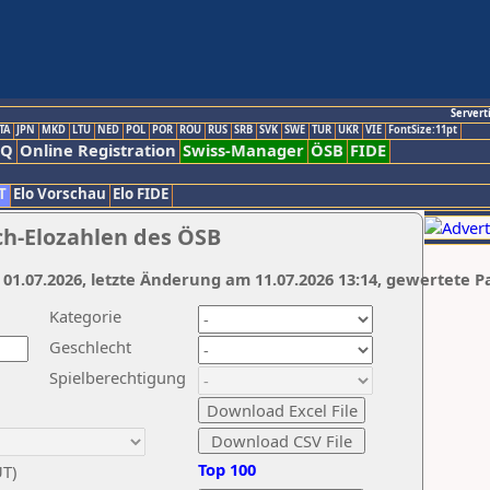
Servert
TA
JPN
MKD
LTU
NED
POL
POR
ROU
RUS
SRB
SVK
SWE
TUR
UKR
VIE
FontSize:11pt
AQ
Online Registration
Swiss-Manager
ÖSB
FIDE
T
Elo Vorschau
Elo FIDE
ch-Elozahlen des ÖSB
 01.07.2026, letzte Änderung am 11.07.2026 13:14, gewertete P
Kategorie
Geschlecht
Spielberechtigung
Top 100
UT)