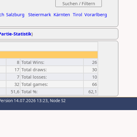
ch
Salzburg
Steiermark
Kärnten
Tirol
Vorarlberg
artie-Statistik
)
8
Total Wins:
26
17
Total draws:
30
7
Total losses:
10
32
Total games:
66
51,6
Total %:
62,1
Version 14.07.2026 13:23, Node S2