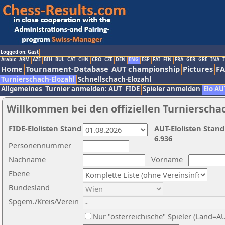
Logged on: Gast
Arabic
ARM
AZE
BIH
BUL
CAT
CHN
CRO
CZE
DEN
ENG
ESP
FAI
FIN
FRA
GER
GRE
INA
I
Home
Tournament-Database
AUT championship
Pictures
F
Turnierschach-Elozahl
Schnellschach-Elozahl
Allgemeines
Turnier anmelden: AUT
FIDE
Spieler anmelden
Elo AU
Willkommen bei den offiziellen Turnierscha
FIDE-Elolisten Stand
AUT-Elolisten Stand
6.936
Personennummer
Nachname
Vorname
Ebene
Bundesland
Spgem./Kreis/Verein
Nur "österreichische" Spieler (Land=A