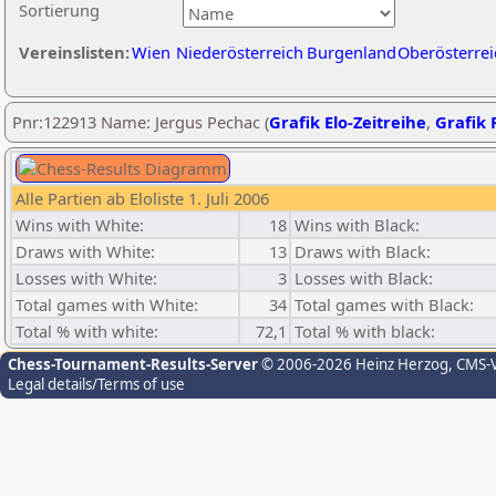
Sortierung
Vereinslisten:
Wien
Niederösterreich
Burgenland
Oberösterrei
Pnr:122913 Name: Jergus Pechac (
Grafik Elo-Zeitreihe
,
Grafik P
Alle Partien ab Eloliste 1. Juli 2006
Wins with White:
18
Wins with Black:
Draws with White:
13
Draws with Black:
Losses with White:
3
Losses with Black:
Total games with White:
34
Total games with Black:
Total % with white:
72,1
Total % with black:
Chess-Tournament-Results-Server
© 2006-2026 Heinz Herzog
, CMS-
Legal details/Terms of use