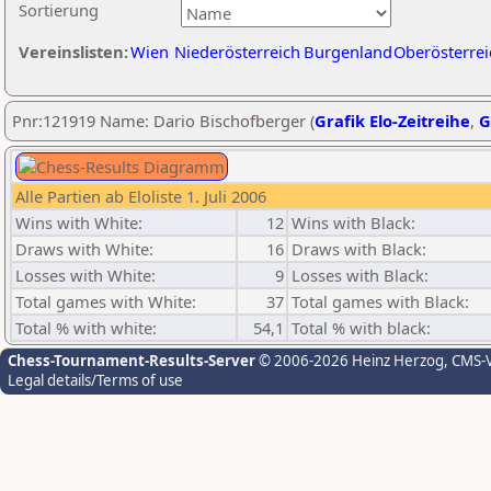
Sortierung
Vereinslisten:
Wien
Niederösterreich
Burgenland
Oberösterrei
Pnr:121919 Name: Dario Bischofberger (
Grafik Elo-Zeitreihe
,
G
Alle Partien ab Eloliste 1. Juli 2006
Wins with White:
12
Wins with Black:
Draws with White:
16
Draws with Black:
Losses with White:
9
Losses with Black:
Total games with White:
37
Total games with Black:
Total % with white:
54,1
Total % with black:
Chess-Tournament-Results-Server
© 2006-2026 Heinz Herzog
, CMS-
Legal details/Terms of use