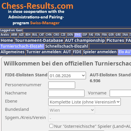
Logged on: Gast
Arabic
ARM
AZE
BIH
BUL
CAT
CHN
CRO
CZE
DEN
ENG
ESP
FAI
FIN
FRA
GER
GRE
INA
I
Home
Tournament-Database
AUT championship
Pictures
F
Turnierschach-Elozahl
Schnellschach-Elozahl
Allgemeines
Turnier anmelden: AUT
FIDE
Spieler anmelden
Elo AU
Willkommen bei den offiziellen Turnierscha
FIDE-Elolisten Stand
AUT-Elolisten Stand
6.936
Personennummer
Nachname
Vorname
Ebene
Bundesland
Spgem./Kreis/Verein
Nur "österreichische" Spieler (Land=A