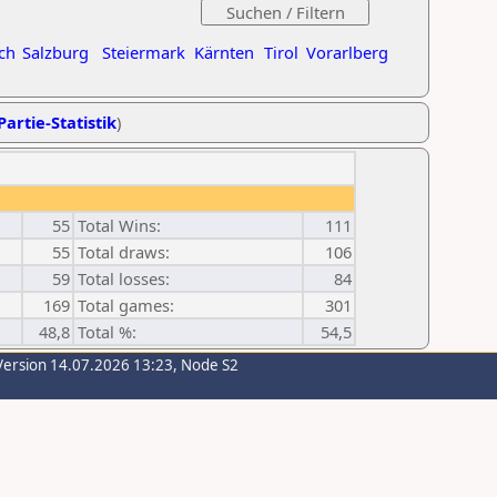
ch
Salzburg
Steiermark
Kärnten
Tirol
Vorarlberg
Partie-Statistik
)
55
Total Wins:
111
55
Total draws:
106
59
Total losses:
84
169
Total games:
301
48,8
Total %:
54,5
Version 14.07.2026 13:23, Node S2