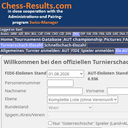
Logged on: Gast
Arabic
ARM
AZE
BIH
BUL
CAT
CHN
CRO
CZE
DEN
ENG
ESP
FAI
FIN
FRA
GER
GRE
INA
I
Home
Tournament-Database
AUT championship
Pictures
F
Turnierschach-Elozahl
Schnellschach-Elozahl
Allgemeines
Turnier anmelden: AUT
FIDE
Spieler anmelden
Elo AU
Willkommen bei den offiziellen Turnierscha
FIDE-Elolisten Stand
AUT-Elolisten Stand
6.936
Personennummer
Nachname
Vorname
Ebene
Bundesland
Spgem./Kreis/Verein
Nur "österreichische" Spieler (Land=A