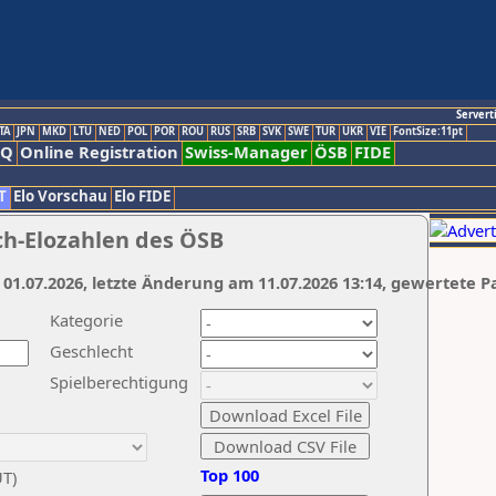
Servert
TA
JPN
MKD
LTU
NED
POL
POR
ROU
RUS
SRB
SVK
SWE
TUR
UKR
VIE
FontSize:11pt
AQ
Online Registration
Swiss-Manager
ÖSB
FIDE
T
Elo Vorschau
Elo FIDE
ch-Elozahlen des ÖSB
 01.07.2026, letzte Änderung am 11.07.2026 13:14, gewertete P
Kategorie
Geschlecht
Spielberechtigung
Top 100
UT)