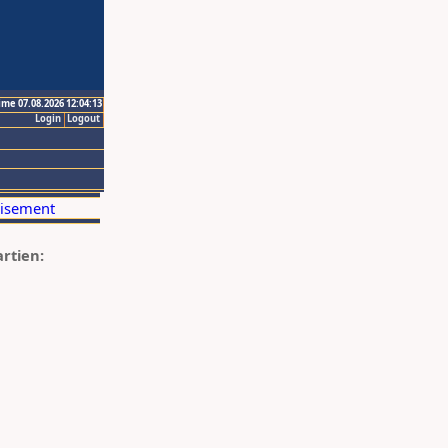
ime 07.08.2026 12:04:13
Login
Logout
artien: