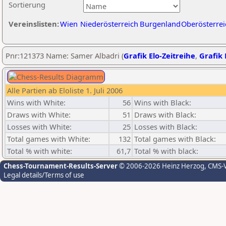
Sortierung
Vereinslisten:
Wien
Niederösterreich
Burgenland
Oberösterrei
Pnr:121373 Name: Samer Albadri (
Grafik Elo-Zeitreihe
,
Grafik 
Alle Partien ab Eloliste 1. Juli 2006
Wins with White:
56
Wins with Black:
Draws with White:
51
Draws with Black:
Losses with White:
25
Losses with Black:
Total games with White:
132
Total games with Black:
Total % with white:
61,7
Total % with black:
Chess-Tournament-Results-Server
© 2006-2026 Heinz Herzog
, CMS-
Legal details/Terms of use