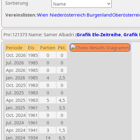
Sortierung
Vereinslisten:
Wien
Niederösterreich
Burgenland
Oberösterrei
Pnr:121373 Name: Samer Albadri (
Grafik Elo-Zeitreihe
,
Grafik 
Periode
Elo
Partien
Pkt.
Oct. 2026
1985
0
0
Jul. 2026
1985
0
0
Apr. 2026
1985
0
0
Jan. 2026
1985
4
2,5
Oct. 2025
1983
0
0
Jul. 2025
1983
0
0
Apr. 2025
1983
5
4,5
Jan. 2025
1961
5
3,5
Oct. 2024
1961
0
0
Jul. 2024
1961
0
0
Apr. 2024
1941
3
1,5
Jan. 2024
1934
14
6,5