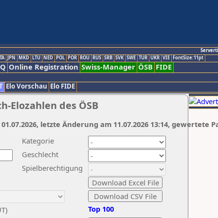
Servert
TA
JPN
MKD
LTU
NED
POL
POR
ROU
RUS
SRB
SVK
SWE
TUR
UKR
VIE
FontSize:11pt
AQ
Online Registration
Swiss-Manager
ÖSB
FIDE
T
Elo Vorschau
Elo FIDE
ch-Elozahlen des ÖSB
 01.07.2026, letzte Änderung am 11.07.2026 13:14, gewertete P
Kategorie
Geschlecht
Spielberechtigung
Top 100
UT)