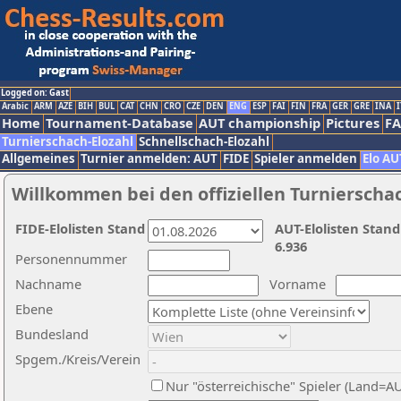
Logged on: Gast
Arabic
ARM
AZE
BIH
BUL
CAT
CHN
CRO
CZE
DEN
ENG
ESP
FAI
FIN
FRA
GER
GRE
INA
I
Home
Tournament-Database
AUT championship
Pictures
F
Turnierschach-Elozahl
Schnellschach-Elozahl
Allgemeines
Turnier anmelden: AUT
FIDE
Spieler anmelden
Elo AU
Willkommen bei den offiziellen Turnierscha
FIDE-Elolisten Stand
AUT-Elolisten Stand
6.936
Personennummer
Nachname
Vorname
Ebene
Bundesland
Spgem./Kreis/Verein
Nur "österreichische" Spieler (Land=A