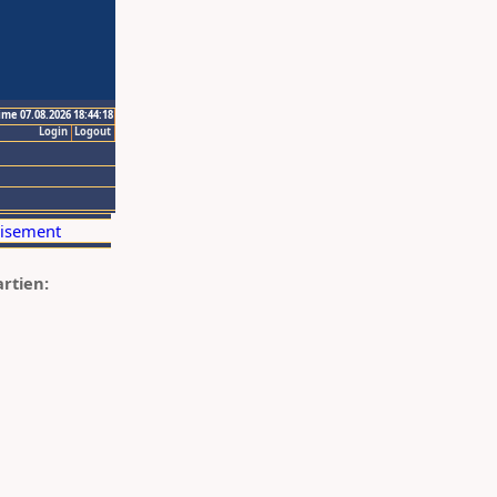
ime 07.08.2026 18:44:18
Login
Logout
artien: