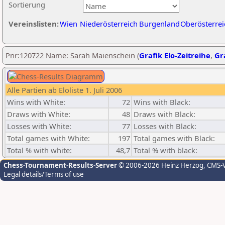
Sortierung
Vereinslisten:
Wien
Niederösterreich
Burgenland
Oberösterrei
Pnr:120722 Name: Sarah Maienschein (
Grafik Elo-Zeitreihe
,
Gra
Alle Partien ab Eloliste 1. Juli 2006
Wins with White:
72
Wins with Black:
Draws with White:
48
Draws with Black:
Losses with White:
77
Losses with Black:
Total games with White:
197
Total games with Black:
Total % with white:
48,7
Total % with black:
Chess-Tournament-Results-Server
© 2006-2026 Heinz Herzog
, CMS-
Legal details/Terms of use