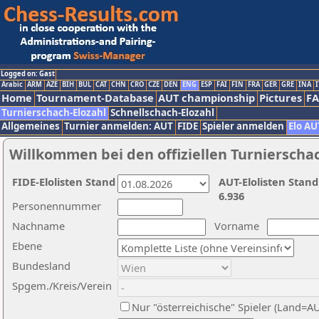
Logged on: Gast
Arabic
ARM
AZE
BIH
BUL
CAT
CHN
CRO
CZE
DEN
ENG
ESP
FAI
FIN
FRA
GER
GRE
INA
I
Home
Tournament-Database
AUT championship
Pictures
F
Turnierschach-Elozahl
Schnellschach-Elozahl
Allgemeines
Turnier anmelden: AUT
FIDE
Spieler anmelden
Elo AU
Willkommen bei den offiziellen Turnierscha
FIDE-Elolisten Stand
AUT-Elolisten Stand
6.936
Personennummer
Nachname
Vorname
Ebene
Bundesland
Spgem./Kreis/Verein
Nur "österreichische" Spieler (Land=A