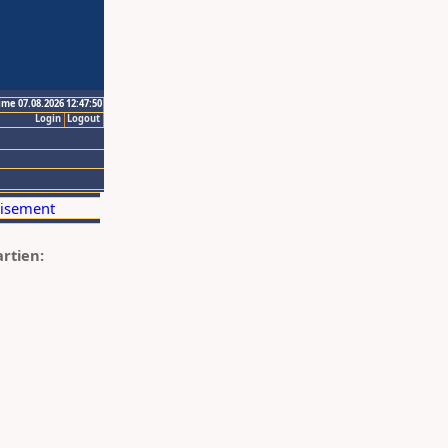
ime 07.08.2026 12:47:50
Login
Logout
artien: