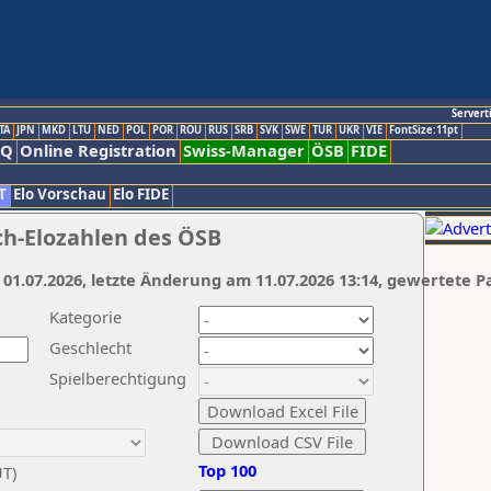
Servert
TA
JPN
MKD
LTU
NED
POL
POR
ROU
RUS
SRB
SVK
SWE
TUR
UKR
VIE
FontSize:11pt
AQ
Online Registration
Swiss-Manager
ÖSB
FIDE
T
Elo Vorschau
Elo FIDE
ch-Elozahlen des ÖSB
 01.07.2026, letzte Änderung am 11.07.2026 13:14, gewertete P
Kategorie
Geschlecht
Spielberechtigung
Top 100
UT)