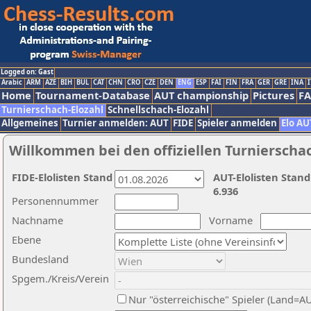
Logged on: Gast
Arabic
ARM
AZE
BIH
BUL
CAT
CHN
CRO
CZE
DEN
ENG
ESP
FAI
FIN
FRA
GER
GRE
INA
I
Home
Tournament-Database
AUT championship
Pictures
F
Turnierschach-Elozahl
Schnellschach-Elozahl
Allgemeines
Turnier anmelden: AUT
FIDE
Spieler anmelden
Elo AU
Willkommen bei den offiziellen Turnierscha
FIDE-Elolisten Stand
AUT-Elolisten Stand
6.936
Personennummer
Nachname
Vorname
Ebene
Bundesland
Spgem./Kreis/Verein
Nur "österreichische" Spieler (Land=A