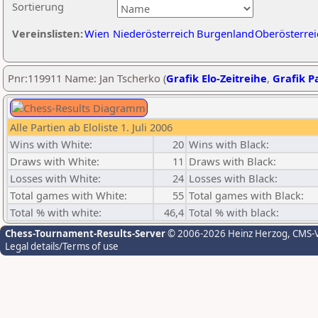
Sortierung
Vereinslisten:
Wien
Niederösterreich
Burgenland
Oberösterrei
Pnr:119911 Name: Jan Tscherko (
Grafik Elo-Zeitreihe
,
Grafik Pa
Alle Partien ab Eloliste 1. Juli 2006
Wins with White:
20
Wins with Black:
Draws with White:
11
Draws with Black:
Losses with White:
24
Losses with Black:
Total games with White:
55
Total games with Black:
Total % with white:
46,4
Total % with black:
Chess-Tournament-Results-Server
© 2006-2026 Heinz Herzog
, CMS-
Legal details/Terms of use