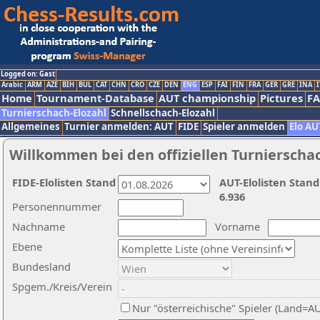
Logged on: Gast
Arabic
ARM
AZE
BIH
BUL
CAT
CHN
CRO
CZE
DEN
ENG
ESP
FAI
FIN
FRA
GER
GRE
INA
I
Home
Tournament-Database
AUT championship
Pictures
F
Turnierschach-Elozahl
Schnellschach-Elozahl
Allgemeines
Turnier anmelden: AUT
FIDE
Spieler anmelden
Elo AU
Willkommen bei den offiziellen Turnierscha
FIDE-Elolisten Stand
AUT-Elolisten Stand
6.936
Personennummer
Nachname
Vorname
Ebene
Bundesland
Spgem./Kreis/Verein
Nur "österreichische" Spieler (Land=A