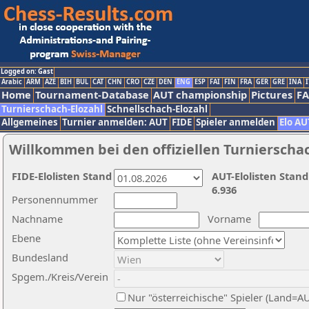
Logged on: Gast
Arabic
ARM
AZE
BIH
BUL
CAT
CHN
CRO
CZE
DEN
ENG
ESP
FAI
FIN
FRA
GER
GRE
INA
I
Home
Tournament-Database
AUT championship
Pictures
F
Turnierschach-Elozahl
Schnellschach-Elozahl
Allgemeines
Turnier anmelden: AUT
FIDE
Spieler anmelden
Elo AU
Willkommen bei den offiziellen Turnierscha
FIDE-Elolisten Stand
AUT-Elolisten Stand
6.936
Personennummer
Nachname
Vorname
Ebene
Bundesland
Spgem./Kreis/Verein
Nur "österreichische" Spieler (Land=A