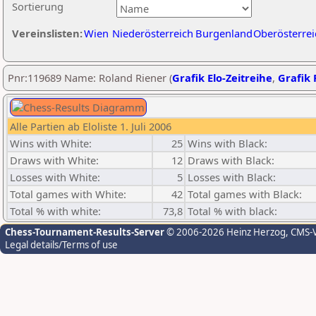
Sortierung
Vereinslisten:
Wien
Niederösterreich
Burgenland
Oberösterrei
Pnr:119689 Name: Roland Riener (
Grafik Elo-Zeitreihe
,
Grafik 
Alle Partien ab Eloliste 1. Juli 2006
Wins with White:
25
Wins with Black:
Draws with White:
12
Draws with Black:
Losses with White:
5
Losses with Black:
Total games with White:
42
Total games with Black:
Total % with white:
73,8
Total % with black:
Chess-Tournament-Results-Server
© 2006-2026 Heinz Herzog
, CMS-
Legal details/Terms of use