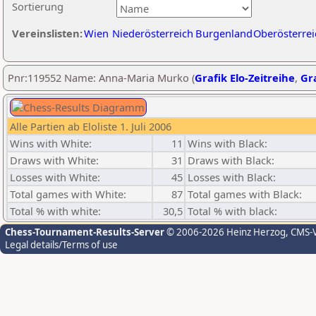
Sortierung
Vereinslisten:
Wien
Niederösterreich
Burgenland
Oberösterrei
Pnr:119552 Name: Anna-Maria Murko (
Grafik Elo-Zeitreihe
,
Gra
Alle Partien ab Eloliste 1. Juli 2006
Wins with White:
11
Wins with Black:
Draws with White:
31
Draws with Black:
Losses with White:
45
Losses with Black:
Total games with White:
87
Total games with Black:
Total % with white:
30,5
Total % with black:
Chess-Tournament-Results-Server
© 2006-2026 Heinz Herzog
, CMS-
Legal details/Terms of use