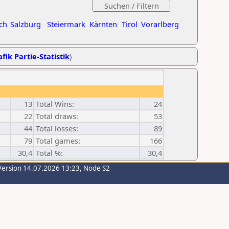
ch
Salzburg
Steiermark
Kärnten
Tirol
Vorarlberg
fik Partie-Statistik
)
13
Total Wins:
24
22
Total draws:
53
44
Total losses:
89
79
Total games:
166
30,4
Total %:
30,4
Version 14.07.2026 13:23, Node S2