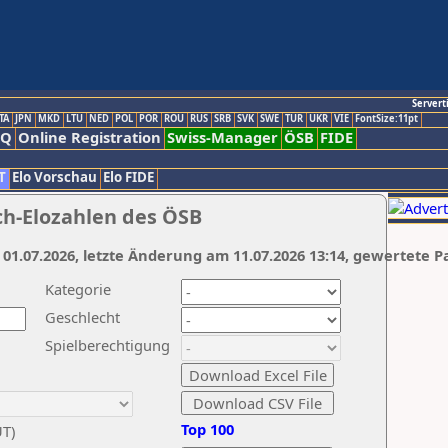
Servert
TA
JPN
MKD
LTU
NED
POL
POR
ROU
RUS
SRB
SVK
SWE
TUR
UKR
VIE
FontSize:11pt
AQ
Online Registration
Swiss-Manager
ÖSB
FIDE
T
Elo Vorschau
Elo FIDE
ch-Elozahlen des ÖSB
 01.07.2026, letzte Änderung am 11.07.2026 13:14, gewertete P
Kategorie
Geschlecht
Spielberechtigung
Top 100
UT)