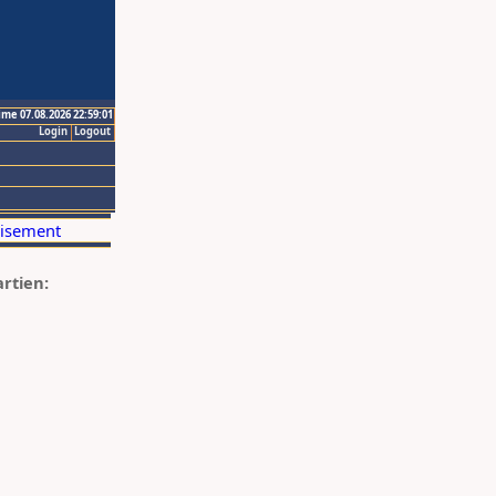
ime 07.08.2026 22:59:01
Login
Logout
artien: