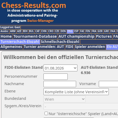
Logged on: Gast
Arabic
ARM
AZE
BIH
BUL
CAT
CHN
CRO
CZE
DEN
ENG
ESP
FAI
FIN
FRA
GER
GRE
INA
I
Home
Tournament-Database
AUT championship
Pictures
F
Turnierschach-Elozahl
Schnellschach-Elozahl
Allgemeines
Turnier anmelden: AUT
FIDE
Spieler anmelden
Elo AU
Willkommen bei den offiziellen Turnierscha
FIDE-Elolisten Stand
AUT-Elolisten Stand
6.936
Personennummer
Nachname
Vorname
Ebene
Bundesland
Spgem./Kreis/Verein
Nur "österreichische" Spieler (Land=A