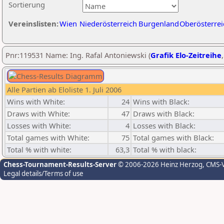
Sortierung
Vereinslisten:
Wien
Niederösterreich
Burgenland
Oberösterrei
Pnr:119531 Name: Ing. Rafal Antoniewski (
Grafik Elo-Zeitreihe
Alle Partien ab Eloliste 1. Juli 2006
Wins with White:
24
Wins with Black:
Draws with White:
47
Draws with Black:
Losses with White:
4
Losses with Black:
Total games with White:
75
Total games with Black:
Total % with white:
63,3
Total % with black:
Chess-Tournament-Results-Server
© 2006-2026 Heinz Herzog
, CMS-
Legal details/Terms of use