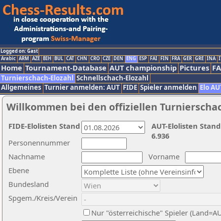
Logged on: Gast
Arabic
ARM
AZE
BIH
BUL
CAT
CHN
CRO
CZE
DEN
ENG
ESP
FAI
FIN
FRA
GER
GRE
INA
I
Home
Tournament-Database
AUT championship
Pictures
F
Turnierschach-Elozahl
Schnellschach-Elozahl
Allgemeines
Turnier anmelden: AUT
FIDE
Spieler anmelden
Elo AU
Willkommen bei den offiziellen Turnierscha
FIDE-Elolisten Stand
AUT-Elolisten Stand
6.936
Personennummer
Nachname
Vorname
Ebene
Bundesland
Spgem./Kreis/Verein
Nur "österreichische" Spieler (Land=A