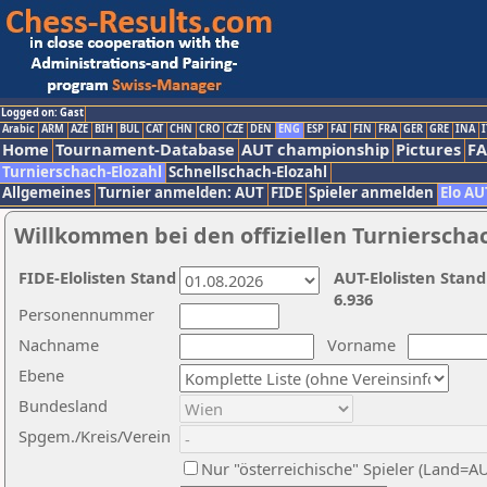
Logged on: Gast
Arabic
ARM
AZE
BIH
BUL
CAT
CHN
CRO
CZE
DEN
ENG
ESP
FAI
FIN
FRA
GER
GRE
INA
I
Home
Tournament-Database
AUT championship
Pictures
F
Turnierschach-Elozahl
Schnellschach-Elozahl
Allgemeines
Turnier anmelden: AUT
FIDE
Spieler anmelden
Elo AU
Willkommen bei den offiziellen Turnierscha
FIDE-Elolisten Stand
AUT-Elolisten Stand
6.936
Personennummer
Nachname
Vorname
Ebene
Bundesland
Spgem./Kreis/Verein
Nur "österreichische" Spieler (Land=A