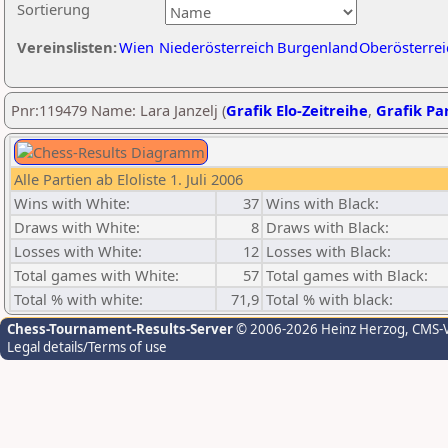
Sortierung
Vereinslisten:
Wien
Niederösterreich
Burgenland
Oberösterrei
Pnr:119479 Name: Lara Janzelj (
Grafik Elo-Zeitreihe
,
Grafik Par
Alle Partien ab Eloliste 1. Juli 2006
Wins with White:
37
Wins with Black:
Draws with White:
8
Draws with Black:
Losses with White:
12
Losses with Black:
Total games with White:
57
Total games with Black:
Total % with white:
71,9
Total % with black:
Chess-Tournament-Results-Server
© 2006-2026 Heinz Herzog
, CMS-
Legal details/Terms of use