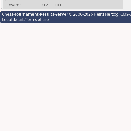
Gesamt
212
101
Chess-Tournament-Results-Server
© 2006-2026 Heinz Herzog
, CMS-
Legal details/Terms of use