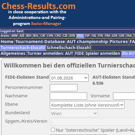
Logged on: Gast
Arabic
ARM
AZE
BIH
BUL
CAT
CHN
CRO
CZE
DEN
ENG
ESP
FAI
FIN
FRA
GER
GRE
INA
I
Home
Tournament-Database
AUT championship
Pictures
F
Turnierschach-Elozahl
Schnellschach-Elozahl
Allgemeines
Turnier anmelden: AUT
FIDE
Spieler anmelden
Elo AU
Willkommen bei den offiziellen Turnierscha
FIDE-Elolisten Stand
AUT-Elolisten Stand
6.936
Personennummer
Nachname
Vorname
Ebene
Bundesland
Spgem./Kreis/Verein
Nur "österreichische" Spieler (Land=A