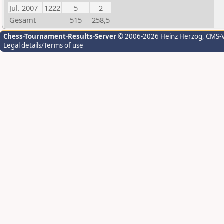
Jul. 2007
1222
5
2
Gesamt
515
258,5
Chess-Tournament-Results-Server
© 2006-2026 Heinz Herzog
, CMS-
Legal details/Terms of use