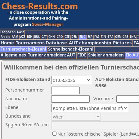
Logged on: Gast
Arabic
ARM
AZE
BIH
BUL
CAT
CHN
CRO
CZE
DEN
ENG
ESP
FAI
FIN
FRA
GER
GRE
INA
I
Home
Tournament-Database
AUT championship
Pictures
F
Turnierschach-Elozahl
Schnellschach-Elozahl
Allgemeines
Turnier anmelden: AUT
FIDE
Spieler anmelden
Elo AU
Willkommen bei den offiziellen Turnierscha
FIDE-Elolisten Stand
AUT-Elolisten Stand
6.936
Personennummer
Nachname
Vorname
Ebene
Bundesland
Spgem./Kreis/Verein
Nur "österreichische" Spieler (Land=A