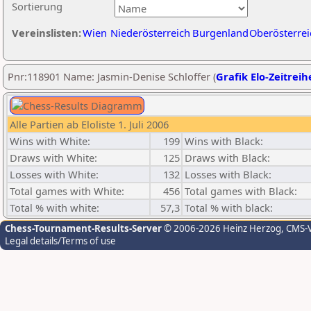
Sortierung
Vereinslisten:
Wien
Niederösterreich
Burgenland
Oberösterrei
Pnr:118901 Name: Jasmin-Denise Schloffer (
Grafik Elo-Zeitreih
Alle Partien ab Eloliste 1. Juli 2006
Wins with White:
199
Wins with Black:
Draws with White:
125
Draws with Black:
Losses with White:
132
Losses with Black:
Total games with White:
456
Total games with Black:
Total % with white:
57,3
Total % with black:
Chess-Tournament-Results-Server
© 2006-2026 Heinz Herzog
, CMS-
Legal details/Terms of use