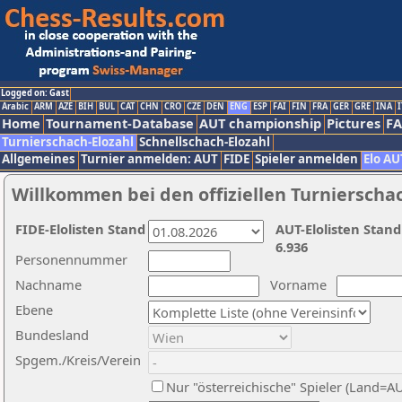
Logged on: Gast
Arabic
ARM
AZE
BIH
BUL
CAT
CHN
CRO
CZE
DEN
ENG
ESP
FAI
FIN
FRA
GER
GRE
INA
I
Home
Tournament-Database
AUT championship
Pictures
F
Turnierschach-Elozahl
Schnellschach-Elozahl
Allgemeines
Turnier anmelden: AUT
FIDE
Spieler anmelden
Elo AU
Willkommen bei den offiziellen Turnierscha
FIDE-Elolisten Stand
AUT-Elolisten Stand
6.936
Personennummer
Nachname
Vorname
Ebene
Bundesland
Spgem./Kreis/Verein
Nur "österreichische" Spieler (Land=A