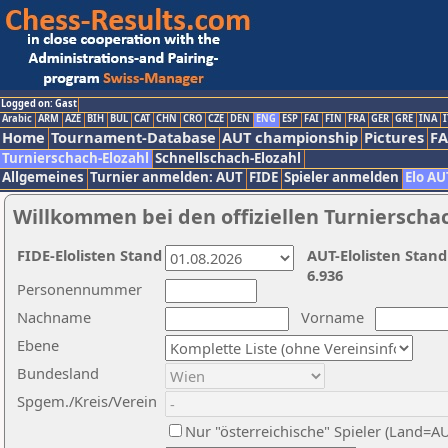
Logged on: Gast
Arabic
ARM
AZE
BIH
BUL
CAT
CHN
CRO
CZE
DEN
ENG
ESP
FAI
FIN
FRA
GER
GRE
INA
I
Home
Tournament-Database
AUT championship
Pictures
F
Turnierschach-Elozahl
Schnellschach-Elozahl
Allgemeines
Turnier anmelden: AUT
FIDE
Spieler anmelden
Elo AU
Willkommen bei den offiziellen Turnierscha
FIDE-Elolisten Stand
AUT-Elolisten Stand
6.936
Personennummer
Nachname
Vorname
Ebene
Bundesland
Spgem./Kreis/Verein
Nur "österreichische" Spieler (Land=A