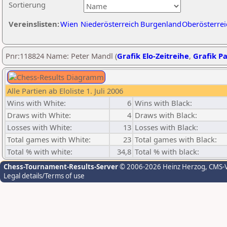
Sortierung
Vereinslisten:
Wien
Niederösterreich
Burgenland
Oberösterrei
Pnr:118824 Name: Peter Mandl (
Grafik Elo-Zeitreihe
,
Grafik Pa
Alle Partien ab Eloliste 1. Juli 2006
Wins with White:
6
Wins with Black:
Draws with White:
4
Draws with Black:
Losses with White:
13
Losses with Black:
Total games with White:
23
Total games with Black:
Total % with white:
34,8
Total % with black:
Chess-Tournament-Results-Server
© 2006-2026 Heinz Herzog
, CMS-
Legal details/Terms of use