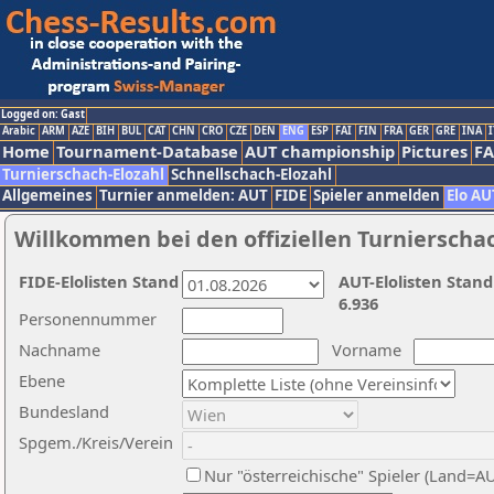
Logged on: Gast
Arabic
ARM
AZE
BIH
BUL
CAT
CHN
CRO
CZE
DEN
ENG
ESP
FAI
FIN
FRA
GER
GRE
INA
I
Home
Tournament-Database
AUT championship
Pictures
F
Turnierschach-Elozahl
Schnellschach-Elozahl
Allgemeines
Turnier anmelden: AUT
FIDE
Spieler anmelden
Elo AU
Willkommen bei den offiziellen Turnierscha
FIDE-Elolisten Stand
AUT-Elolisten Stand
6.936
Personennummer
Nachname
Vorname
Ebene
Bundesland
Spgem./Kreis/Verein
Nur "österreichische" Spieler (Land=A