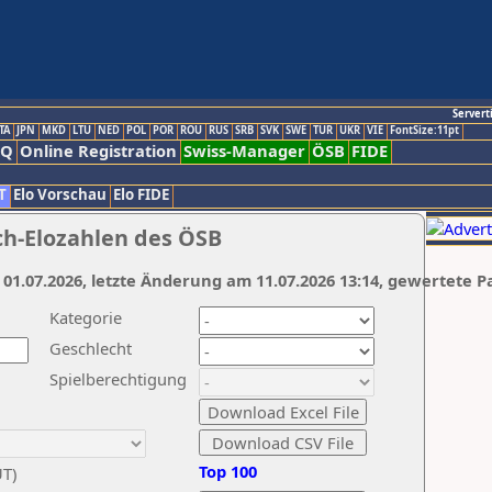
Servert
TA
JPN
MKD
LTU
NED
POL
POR
ROU
RUS
SRB
SVK
SWE
TUR
UKR
VIE
FontSize:11pt
AQ
Online Registration
Swiss-Manager
ÖSB
FIDE
T
Elo Vorschau
Elo FIDE
ch-Elozahlen des ÖSB
 01.07.2026, letzte Änderung am 11.07.2026 13:14, gewertete P
Kategorie
Geschlecht
Spielberechtigung
Top 100
UT)