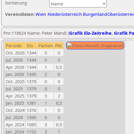
Sortierung
Vereinslisten:
Wien
Niederösterreich
Burgenland
Oberösterrei
Pnr:118824 Name: Peter Mandl (
Grafik Elo-Zeitreihe
,
Grafik Pa
Periode
Elo
Partien
Pkt.
Oct. 2026
1344
0
0
Jul. 2026
1344
0
0
Apr. 2026
1344
1
0,5
Jan. 2026
1345
2
0
Oct. 2025
1379
0
0
Jul. 2025
1379
0
0
Apr. 2025
1379
3
2
Jan. 2025
1381
1
0,5
Oct. 2024
1376
1
0
Jul. 2024
1390
0
0
Apr. 2024
1085
3
0,5
Jan. 2024
1152
3
1