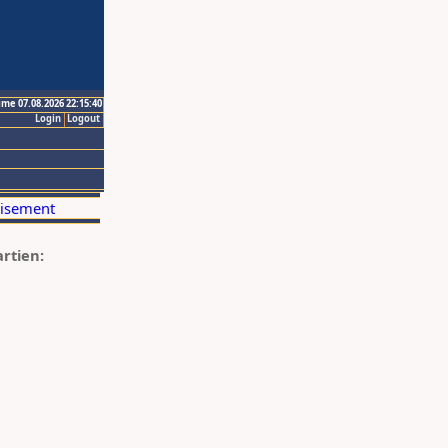
ime 07.08.2026 22:15:40
Login
Logout
artien: