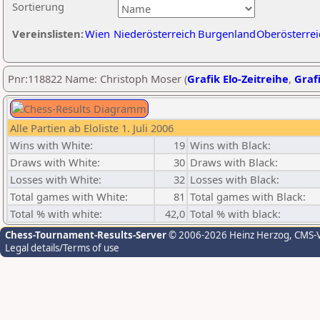
Sortierung
Vereinslisten:
Wien
Niederösterreich
Burgenland
Oberösterrei
Pnr:118822 Name: Christoph Moser (
Grafik Elo-Zeitreihe
,
Grafi
Alle Partien ab Eloliste 1. Juli 2006
Wins with White:
19
Wins with Black:
Draws with White:
30
Draws with Black:
Losses with White:
32
Losses with Black:
Total games with White:
81
Total games with Black:
Total % with white:
42,0
Total % with black:
Chess-Tournament-Results-Server
© 2006-2026 Heinz Herzog
, CMS-
Legal details/Terms of use