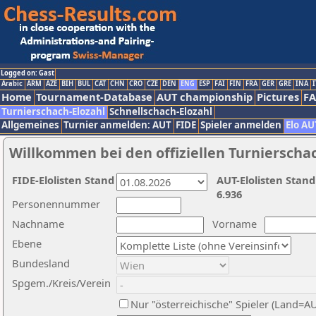
Logged on: Gast
Arabic
ARM
AZE
BIH
BUL
CAT
CHN
CRO
CZE
DEN
ENG
ESP
FAI
FIN
FRA
GER
GRE
INA
I
Home
Tournament-Database
AUT championship
Pictures
F
Turnierschach-Elozahl
Schnellschach-Elozahl
Allgemeines
Turnier anmelden: AUT
FIDE
Spieler anmelden
Elo AU
Willkommen bei den offiziellen Turnierscha
FIDE-Elolisten Stand
AUT-Elolisten Stand
6.936
Personennummer
Nachname
Vorname
Ebene
Bundesland
Spgem./Kreis/Verein
Nur "österreichische" Spieler (Land=A