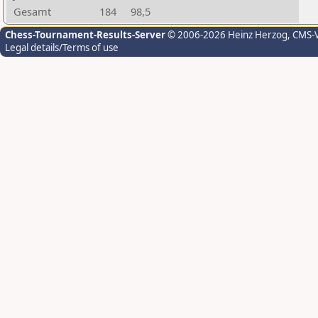
Gesamt
184
98,5
Chess-Tournament-Results-Server
© 2006-2026 Heinz Herzog
, CMS-
Legal details/Terms of use