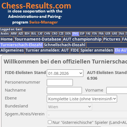
Logged on: Gast
Arabic
ARM
AZE
BIH
BUL
CAT
CHN
CRO
CZE
DEN
ENG
ESP
FAI
FIN
FRA
GER
GRE
INA
I
Home
Tournament-Database
AUT championship
Pictures
F
Turnierschach-Elozahl
Schnellschach-Elozahl
Allgemeines
Turnier anmelden: AUT
FIDE
Spieler anmelden
Elo AU
Willkommen bei den offiziellen Turnierscha
FIDE-Elolisten Stand
AUT-Elolisten Stand
6.936
Personennummer
Nachname
Vorname
Ebene
Bundesland
Spgem./Kreis/Verein
Nur "österreichische" Spieler (Land=A