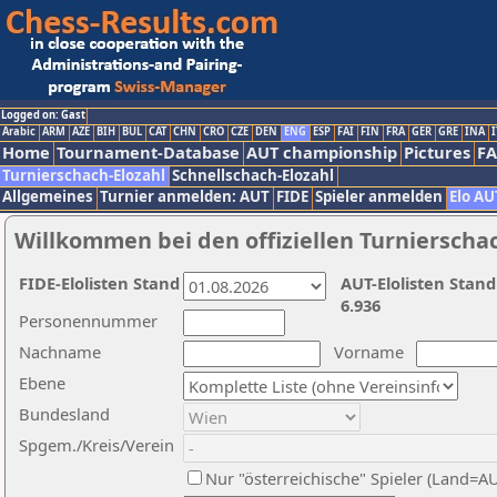
Logged on: Gast
Arabic
ARM
AZE
BIH
BUL
CAT
CHN
CRO
CZE
DEN
ENG
ESP
FAI
FIN
FRA
GER
GRE
INA
I
Home
Tournament-Database
AUT championship
Pictures
F
Turnierschach-Elozahl
Schnellschach-Elozahl
Allgemeines
Turnier anmelden: AUT
FIDE
Spieler anmelden
Elo AU
Willkommen bei den offiziellen Turnierscha
FIDE-Elolisten Stand
AUT-Elolisten Stand
6.936
Personennummer
Nachname
Vorname
Ebene
Bundesland
Spgem./Kreis/Verein
Nur "österreichische" Spieler (Land=A