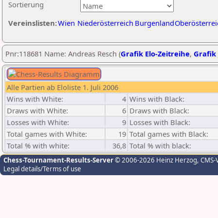
Sortierung
Vereinslisten:
Wien
Niederösterreich
Burgenland
Oberösterrei
Pnr:118681 Name: Andreas Resch (
Grafik Elo-Zeitreihe
,
Grafik 
Alle Partien ab Eloliste 1. Juli 2006
Wins with White:
4
Wins with Black:
Draws with White:
6
Draws with Black:
Losses with White:
9
Losses with Black:
Total games with White:
19
Total games with Black:
Total % with white:
36,8
Total % with black:
Chess-Tournament-Results-Server
© 2006-2026 Heinz Herzog
, CMS-
Legal details/Terms of use