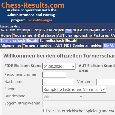
Logged on: Gast
Arabic
ARM
AZE
BIH
BUL
CAT
CHN
CRO
CZE
DEN
ENG
ESP
FAI
FIN
FRA
GER
GRE
INA
I
Home
Tournament-Database
AUT championship
Pictures
F
Turnierschach-Elozahl
Schnellschach-Elozahl
Allgemeines
Turnier anmelden: AUT
FIDE
Spieler anmelden
Elo AU
Willkommen bei den offiziellen Turnierscha
FIDE-Elolisten Stand
AUT-Elolisten Stand
6.936
Personennummer
Nachname
Vorname
Ebene
Bundesland
Spgem./Kreis/Verein
Nur "österreichische" Spieler (Land=A