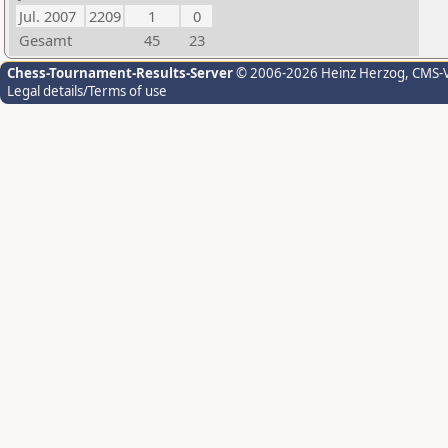
Jul. 2007
2209
1
0
Gesamt
45
23
Chess-Tournament-Results-Server
© 2006-2026 Heinz Herzog
, CMS-
Legal details/Terms of use