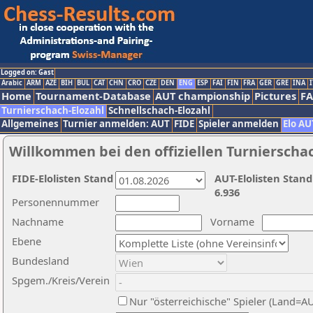
Logged on: Gast
Arabic
ARM
AZE
BIH
BUL
CAT
CHN
CRO
CZE
DEN
ENG
ESP
FAI
FIN
FRA
GER
GRE
INA
I
Home
Tournament-Database
AUT championship
Pictures
F
Turnierschach-Elozahl
Schnellschach-Elozahl
Allgemeines
Turnier anmelden: AUT
FIDE
Spieler anmelden
Elo AU
Willkommen bei den offiziellen Turnierscha
FIDE-Elolisten Stand
AUT-Elolisten Stand
6.936
Personennummer
Nachname
Vorname
Ebene
Bundesland
Spgem./Kreis/Verein
Nur "österreichische" Spieler (Land=A