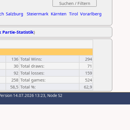
ch
Salzburg
Steiermark
Kärnten
Tirol
Vorarlberg
 Partie-Statistik
)
136
Total Wins:
294
30
Total draws:
71
92
Total losses:
159
258
Total games:
524
58,5
Total %:
62,9
Version 14.07.2026 13:23, Node S2