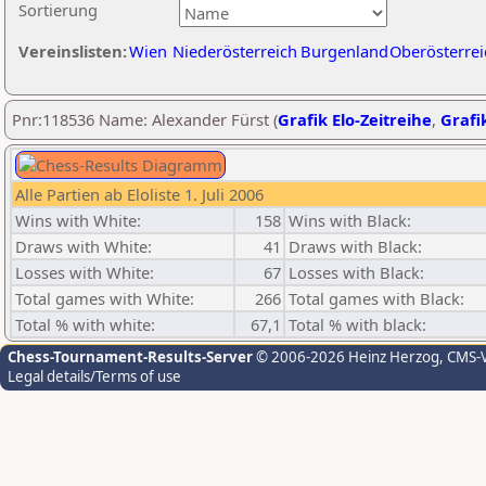
Sortierung
Vereinslisten:
Wien
Niederösterreich
Burgenland
Oberösterrei
Pnr:118536 Name: Alexander Fürst (
Grafik Elo-Zeitreihe
,
Grafik
Alle Partien ab Eloliste 1. Juli 2006
Wins with White:
158
Wins with Black:
Draws with White:
41
Draws with Black:
Losses with White:
67
Losses with Black:
Total games with White:
266
Total games with Black:
Total % with white:
67,1
Total % with black:
Chess-Tournament-Results-Server
© 2006-2026 Heinz Herzog
, CMS-
Legal details/Terms of use