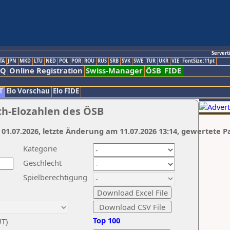
Servert
TA
JPN
MKD
LTU
NED
POL
POR
ROU
RUS
SRB
SVK
SWE
TUR
UKR
VIE
FontSize:11pt
AQ
Online Registration
Swiss-Manager
ÖSB
FIDE
T
Elo Vorschau
Elo FIDE
ch-Elozahlen des ÖSB
 01.07.2026, letzte Änderung am 11.07.2026 13:14, gewertete P
Kategorie
Geschlecht
Spielberechtigung
Top 100
UT)