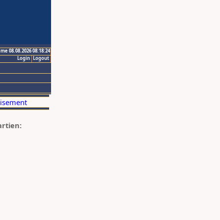
ime 08.08.2026 08:18:24
Login
Logout
artien: