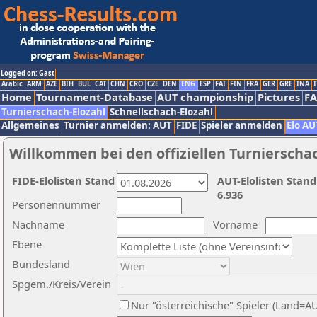
Logged on: Gast
Arabic
ARM
AZE
BIH
BUL
CAT
CHN
CRO
CZE
DEN
ENG
ESP
FAI
FIN
FRA
GER
GRE
INA
I
Home
Tournament-Database
AUT championship
Pictures
F
Turnierschach-Elozahl
Schnellschach-Elozahl
Allgemeines
Turnier anmelden: AUT
FIDE
Spieler anmelden
Elo AU
Willkommen bei den offiziellen Turnierscha
FIDE-Elolisten Stand
AUT-Elolisten Stand
6.936
Personennummer
Nachname
Vorname
Ebene
Bundesland
Spgem./Kreis/Verein
Nur "österreichische" Spieler (Land=A