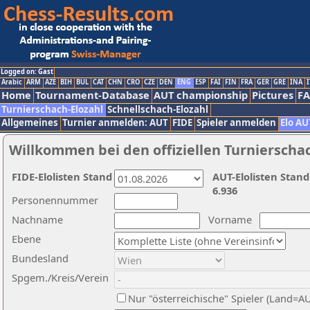
Logged on: Gast
Arabic
ARM
AZE
BIH
BUL
CAT
CHN
CRO
CZE
DEN
ENG
ESP
FAI
FIN
FRA
GER
GRE
INA
I
Home
Tournament-Database
AUT championship
Pictures
F
Turnierschach-Elozahl
Schnellschach-Elozahl
Allgemeines
Turnier anmelden: AUT
FIDE
Spieler anmelden
Elo AU
Willkommen bei den offiziellen Turnierscha
FIDE-Elolisten Stand
AUT-Elolisten Stand
6.936
Personennummer
Nachname
Vorname
Ebene
Bundesland
Spgem./Kreis/Verein
Nur "österreichische" Spieler (Land=A