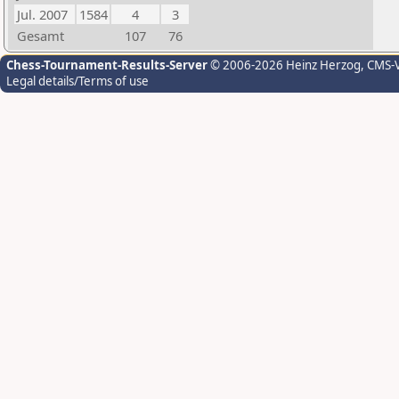
Jul. 2007
1584
4
3
Gesamt
107
76
Chess-Tournament-Results-Server
© 2006-2026 Heinz Herzog
, CMS-
Legal details/Terms of use