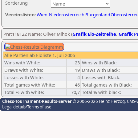
Sortierung
Vereinslisten:
Wien
Niederösterreich
Burgenland
Oberösterrei
Pnr:118122 Name: Oliver Mihok (
Grafik Elo-Zeitreihe
,
Grafik Pa
Alle Partien ab Eloliste 1. Juli 2006
Wins with White:
23
Wins with Black:
Draws with White:
19
Draws with Black:
Losses with White:
4
Losses with Black:
Total games with White:
46
Total games with Black:
Total % with white:
70,7
Total % with black:
Chess-Tournament-Results-Server
© 2006-2026 Heinz Herzog
, CMS-
Legal details/Terms of use