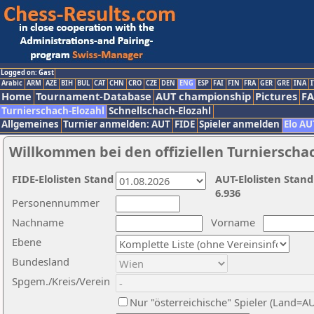
Logged on: Gast
Arabic
ARM
AZE
BIH
BUL
CAT
CHN
CRO
CZE
DEN
ENG
ESP
FAI
FIN
FRA
GER
GRE
INA
I
Home
Tournament-Database
AUT championship
Pictures
F
Turnierschach-Elozahl
Schnellschach-Elozahl
Allgemeines
Turnier anmelden: AUT
FIDE
Spieler anmelden
Elo AU
Willkommen bei den offiziellen Turnierscha
FIDE-Elolisten Stand
AUT-Elolisten Stand
6.936
Personennummer
Nachname
Vorname
Ebene
Bundesland
Spgem./Kreis/Verein
Nur "österreichische" Spieler (Land=A