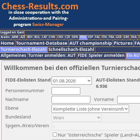
Logged on: Gast
Arabic
ARM
AZE
BIH
BUL
CAT
CHN
CRO
CZE
DEN
ENG
ESP
FAI
FIN
FRA
GER
GRE
INA
I
Home
Tournament-Database
AUT championship
Pictures
F
Turnierschach-Elozahl
Schnellschach-Elozahl
Allgemeines
Turnier anmelden: AUT
FIDE
Spieler anmelden
Elo AU
Willkommen bei den offiziellen Turnierscha
FIDE-Elolisten Stand
AUT-Elolisten Stand
6.936
Personennummer
Nachname
Vorname
Ebene
Bundesland
Spgem./Kreis/Verein
Nur "österreichische" Spieler (Land=A