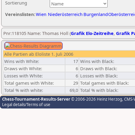
Sortierung
Vereinslisten:
Wien
Niederösterreich
Burgenland
Oberösterrei
Pnr:118105 Name: Thomas Holl (
Grafik Elo-Zeitreihe
,
Grafik Pa
Alle Partien ab Eloliste 1. Juli 2006
Wins with White:
17
Wins with Black:
Draws with White:
6
Draws with Black:
Losses with White:
6
Losses with Black:
Total games with White:
29
Total games with Black:
Total % with white:
69,0
Total % with black:
Chess-Tournament-Results-Server
© 2006-2026 Heinz Herzog
, CMS-
Legal details/Terms of use