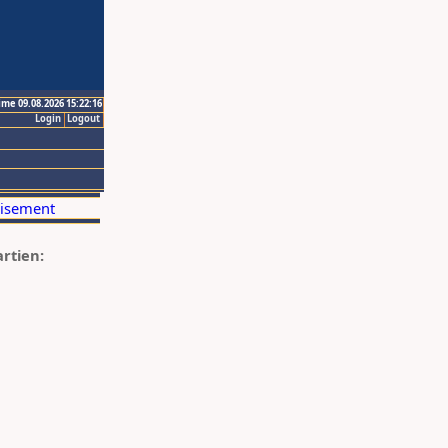
ime 09.08.2026 15:22:16
Login
Logout
artien: