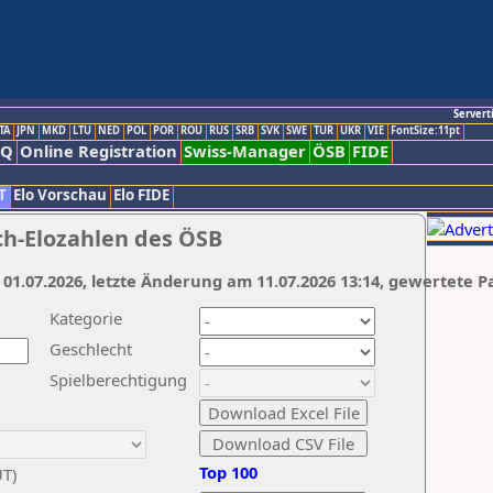
Servert
TA
JPN
MKD
LTU
NED
POL
POR
ROU
RUS
SRB
SVK
SWE
TUR
UKR
VIE
FontSize:11pt
AQ
Online Registration
Swiss-Manager
ÖSB
FIDE
T
Elo Vorschau
Elo FIDE
ch-Elozahlen des ÖSB
 01.07.2026, letzte Änderung am 11.07.2026 13:14, gewertete P
Kategorie
Geschlecht
Spielberechtigung
Top 100
UT)