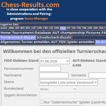
Logged on: Gast
Arabic
ARM
AZE
BIH
BUL
CAT
CHN
CRO
CZE
DEN
ENG
ESP
FAI
FIN
FRA
GER
GRE
INA
I
Home
Tournament-Database
AUT championship
Pictures
F
Turnierschach-Elozahl
Schnellschach-Elozahl
Allgemeines
Turnier anmelden: AUT
FIDE
Spieler anmelden
Elo AU
Willkommen bei den offiziellen Turnierscha
FIDE-Elolisten Stand
AUT-Elolisten Stand
6.936
Personennummer
Nachname
Vorname
Ebene
Bundesland
Spgem./Kreis/Verein
Nur "österreichische" Spieler (Land=A