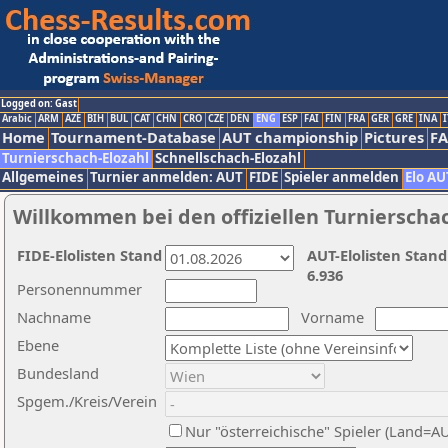
Logged on: Gast
Arabic
ARM
AZE
BIH
BUL
CAT
CHN
CRO
CZE
DEN
ENG
ESP
FAI
FIN
FRA
GER
GRE
INA
I
Home
Tournament-Database
AUT championship
Pictures
F
Turnierschach-Elozahl
Schnellschach-Elozahl
Allgemeines
Turnier anmelden: AUT
FIDE
Spieler anmelden
Elo AU
Willkommen bei den offiziellen Turnierscha
FIDE-Elolisten Stand
AUT-Elolisten Stand
6.936
Personennummer
Nachname
Vorname
Ebene
Bundesland
Spgem./Kreis/Verein
Nur "österreichische" Spieler (Land=A