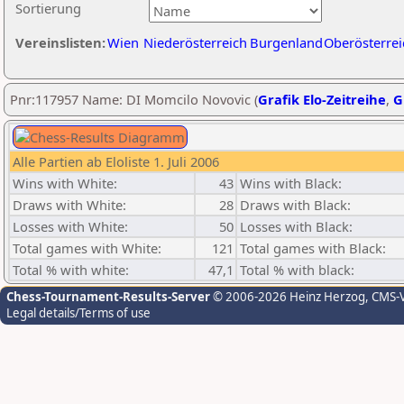
Sortierung
Vereinslisten:
Wien
Niederösterreich
Burgenland
Oberösterrei
Pnr:117957 Name: DI Momcilo Novovic (
Grafik Elo-Zeitreihe
,
G
Alle Partien ab Eloliste 1. Juli 2006
Wins with White:
43
Wins with Black:
Draws with White:
28
Draws with Black:
Losses with White:
50
Losses with Black:
Total games with White:
121
Total games with Black:
Total % with white:
47,1
Total % with black:
Chess-Tournament-Results-Server
© 2006-2026 Heinz Herzog
, CMS-
Legal details/Terms of use