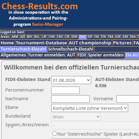
Logged on: Gast
Arabic
ARM
AZE
BIH
BUL
CAT
CHN
CRO
CZE
DEN
ENG
ESP
FAI
FIN
FRA
GER
GRE
INA
I
Home
Tournament-Database
AUT championship
Pictures
F
Turnierschach-Elozahl
Schnellschach-Elozahl
Allgemeines
Turnier anmelden: AUT
FIDE
Spieler anmelden
Elo AU
Willkommen bei den offiziellen Turnierscha
FIDE-Elolisten Stand
AUT-Elolisten Stand
6.936
Personennummer
Nachname
Vorname
Ebene
Bundesland
Spgem./Kreis/Verein
Nur "österreichische" Spieler (Land=A