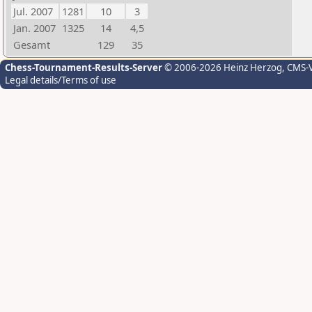
Jul. 2007
1281
10
3
Jan. 2007
1325
14
4,5
Gesamt
129
35
Chess-Tournament-Results-Server
© 2006-2026 Heinz Herzog
, CMS-
Legal details/Terms of use