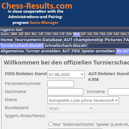
Logged on: Gast
Arabic
ARM
AZE
BIH
BUL
CAT
CHN
CRO
CZE
DEN
ENG
ESP
FAI
FIN
FRA
GER
GRE
INA
I
Home
Tournament-Database
AUT championship
Pictures
F
Turnierschach-Elozahl
Schnellschach-Elozahl
Allgemeines
Turnier anmelden: AUT
FIDE
Spieler anmelden
Elo AU
Willkommen bei den offiziellen Turnierscha
FIDE-Elolisten Stand
AUT-Elolisten Stand
6.936
Personennummer
Nachname
Vorname
Ebene
Bundesland
Spgem./Kreis/Verein
Nur "österreichische" Spieler (Land=A