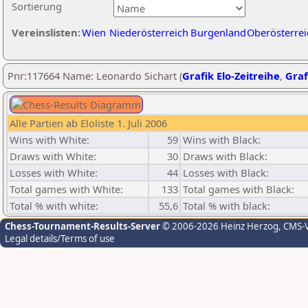
Sortierung
Vereinslisten:
Wien
Niederösterreich
Burgenland
Oberösterrei
Pnr:117664 Name: Leonardo Sichart (
Grafik Elo-Zeitreihe
,
Graf
Alle Partien ab Eloliste 1. Juli 2006
Wins with White:
59
Wins with Black:
Draws with White:
30
Draws with Black:
Losses with White:
44
Losses with Black:
Total games with White:
133
Total games with Black:
Total % with white:
55,6
Total % with black:
Chess-Tournament-Results-Server
© 2006-2026 Heinz Herzog
, CMS-
Legal details/Terms of use