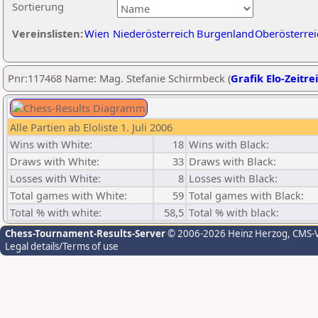
Sortierung
Vereinslisten:
Wien
Niederösterreich
Burgenland
Oberösterrei
Pnr:117468 Name: Mag. Stefanie Schirmbeck (
Grafik Elo-Zeitre
Alle Partien ab Eloliste 1. Juli 2006
Wins with White:
18
Wins with Black:
Draws with White:
33
Draws with Black:
Losses with White:
8
Losses with Black:
Total games with White:
59
Total games with Black:
Total % with white:
58,5
Total % with black:
Chess-Tournament-Results-Server
© 2006-2026 Heinz Herzog
, CMS-
Legal details/Terms of use