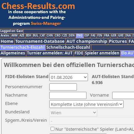
Logged on: Gast
Arabic
ARM
AZE
BIH
BUL
CAT
CHN
CRO
CZE
DEN
ENG
ESP
FAI
FIN
FRA
GER
GRE
INA
I
Home
Tournament-Database
AUT championship
Pictures
F
Turnierschach-Elozahl
Schnellschach-Elozahl
Allgemeines
Turnier anmelden: AUT
FIDE
Spieler anmelden
Elo AU
Willkommen bei den offiziellen Turnierscha
FIDE-Elolisten Stand
AUT-Elolisten Stand
6.936
Personennummer
Nachname
Vorname
Ebene
Bundesland
Spgem./Kreis/Verein
Nur "österreichische" Spieler (Land=A