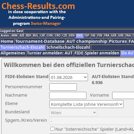
Logged on: Gast
Arabic
ARM
AZE
BIH
BUL
CAT
CHN
CRO
CZE
DEN
ENG
ESP
FAI
FIN
FRA
GER
GRE
INA
I
Home
Tournament-Database
AUT championship
Pictures
F
Turnierschach-Elozahl
Schnellschach-Elozahl
Allgemeines
Turnier anmelden: AUT
FIDE
Spieler anmelden
Elo AU
Willkommen bei den offiziellen Turnierscha
FIDE-Elolisten Stand
AUT-Elolisten Stand
6.936
Personennummer
Nachname
Vorname
Ebene
Bundesland
Spgem./Kreis/Verein
Nur "österreichische" Spieler (Land=A