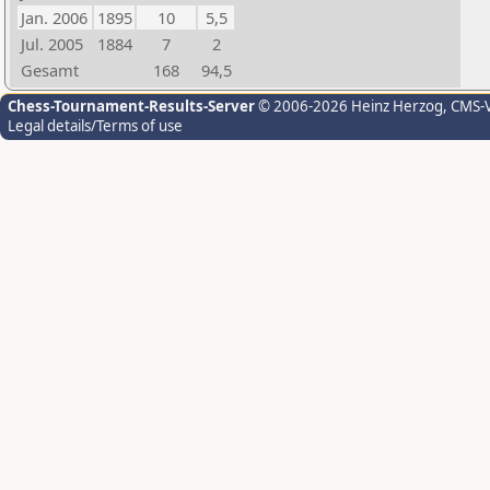
Jan. 2006
1895
10
5,5
Jul. 2005
1884
7
2
Gesamt
168
94,5
Chess-Tournament-Results-Server
© 2006-2026 Heinz Herzog
, CMS-
Legal details/Terms of use