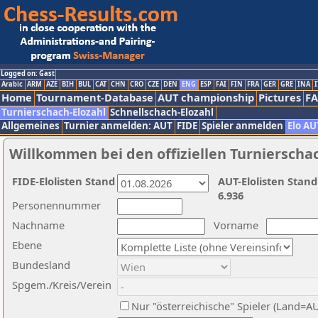
Logged on: Gast
Arabic
ARM
AZE
BIH
BUL
CAT
CHN
CRO
CZE
DEN
ENG
ESP
FAI
FIN
FRA
GER
GRE
INA
I
Home
Tournament-Database
AUT championship
Pictures
F
Turnierschach-Elozahl
Schnellschach-Elozahl
Allgemeines
Turnier anmelden: AUT
FIDE
Spieler anmelden
Elo AU
Willkommen bei den offiziellen Turnierscha
FIDE-Elolisten Stand
AUT-Elolisten Stand
6.936
Personennummer
Nachname
Vorname
Ebene
Bundesland
Spgem./Kreis/Verein
Nur "österreichische" Spieler (Land=A