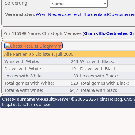
Sortierung
Vereinslisten:
Wien
Niederösterreich
Burgenland
Oberösterrei
Pnr:116998 Name: Christoph Menezes (
Grafik Elo-Zeitreihe
,
Gr
Alle Partien ab Eloliste 1. Juli 2006
Wins with White:
243
Wins with Black:
Draws with White:
191
Draws with Black:
Losses with White:
89
Losses with Black:
Total games with White:
523
Total games with Black:
Total % with white:
64,7
Total % with black:
Chess-Tournament-Results-Server
© 2006-2026 Heinz Herzog
, CMS-
Legal details/Terms of use