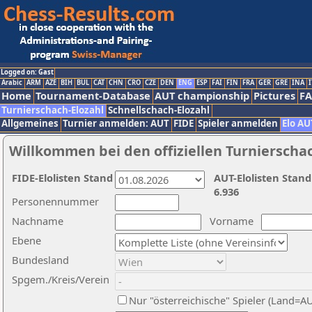
Logged on: Gast
Arabic
ARM
AZE
BIH
BUL
CAT
CHN
CRO
CZE
DEN
ENG
ESP
FAI
FIN
FRA
GER
GRE
INA
I
Home
Tournament-Database
AUT championship
Pictures
F
Turnierschach-Elozahl
Schnellschach-Elozahl
Allgemeines
Turnier anmelden: AUT
FIDE
Spieler anmelden
Elo AU
Willkommen bei den offiziellen Turnierscha
FIDE-Elolisten Stand
AUT-Elolisten Stand
6.936
Personennummer
Nachname
Vorname
Ebene
Bundesland
Spgem./Kreis/Verein
Nur "österreichische" Spieler (Land=A