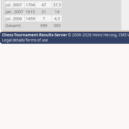
Jul. 2007
1704
47
37,5
Jan. 2007
1615
21
14
Jul. 2006
1459
7
4,5
Gesamt
999
593
Chess-Tournament-Results-Server
© 2006-2026 Heinz Herzog
, CMS-
Legal details/Terms of use