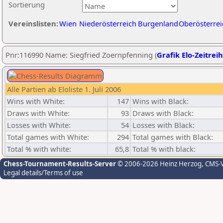
Sortierung
Vereinslisten:
Wien
Niederösterreich
Burgenland
Oberösterrei
Pnr:116990 Name: Siegfried Zoernpfenning (
Grafik Elo-Zeitrei
Alle Partien ab Eloliste 1. Juli 2006
Wins with White:
147
Wins with Black:
Draws with White:
93
Draws with Black:
Losses with White:
54
Losses with Black:
Total games with White:
294
Total games with Black:
Total % with white:
65,8
Total % with black:
Chess-Tournament-Results-Server
© 2006-2026 Heinz Herzog
, CMS-
Legal details/Terms of use