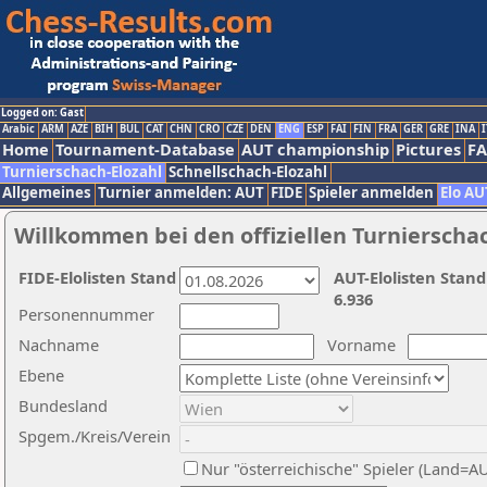
Logged on: Gast
Arabic
ARM
AZE
BIH
BUL
CAT
CHN
CRO
CZE
DEN
ENG
ESP
FAI
FIN
FRA
GER
GRE
INA
I
Home
Tournament-Database
AUT championship
Pictures
F
Turnierschach-Elozahl
Schnellschach-Elozahl
Allgemeines
Turnier anmelden: AUT
FIDE
Spieler anmelden
Elo AU
Willkommen bei den offiziellen Turnierscha
FIDE-Elolisten Stand
AUT-Elolisten Stand
6.936
Personennummer
Nachname
Vorname
Ebene
Bundesland
Spgem./Kreis/Verein
Nur "österreichische" Spieler (Land=A