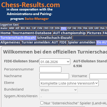
Logged on: Gast
Arabic
ARM
AZE
BIH
BUL
CAT
CHN
CRO
CZE
DEN
ENG
ESP
FAI
FIN
FRA
GER
GRE
INA
I
Home
Tournament-Database
AUT championship
Pictures
F
Turnierschach-Elozahl
Schnellschach-Elozahl
Allgemeines
Turnier anmelden: AUT
FIDE
Spieler anmelden
Elo AU
Willkommen bei den offiziellen Turnierscha
FIDE-Elolisten Stand
AUT-Elolisten Stand
6.936
Personennummer
Nachname
Vorname
Ebene
Bundesland
Spgem./Kreis/Verein
Nur "österreichische" Spieler (Land=A