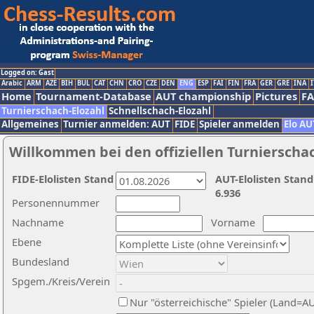
Logged on: Gast
Arabic
ARM
AZE
BIH
BUL
CAT
CHN
CRO
CZE
DEN
ENG
ESP
FAI
FIN
FRA
GER
GRE
INA
I
Home
Tournament-Database
AUT championship
Pictures
F
Turnierschach-Elozahl
Schnellschach-Elozahl
Allgemeines
Turnier anmelden: AUT
FIDE
Spieler anmelden
Elo AU
Willkommen bei den offiziellen Turnierscha
FIDE-Elolisten Stand
AUT-Elolisten Stand
6.936
Personennummer
Nachname
Vorname
Ebene
Bundesland
Spgem./Kreis/Verein
Nur "österreichische" Spieler (Land=A