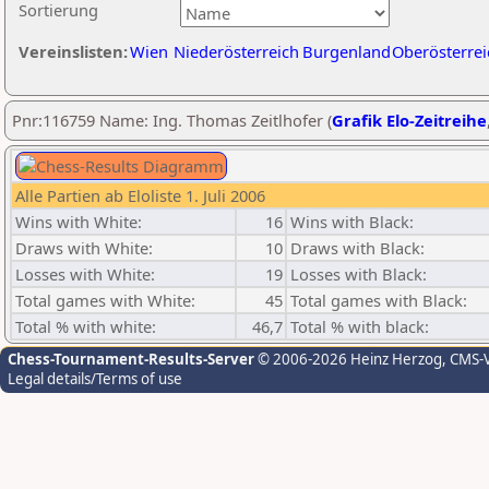
Sortierung
Vereinslisten:
Wien
Niederösterreich
Burgenland
Oberösterrei
Pnr:116759 Name: Ing. Thomas Zeitlhofer (
Grafik Elo-Zeitreihe
Alle Partien ab Eloliste 1. Juli 2006
Wins with White:
16
Wins with Black:
Draws with White:
10
Draws with Black:
Losses with White:
19
Losses with Black:
Total games with White:
45
Total games with Black:
Total % with white:
46,7
Total % with black:
Chess-Tournament-Results-Server
© 2006-2026 Heinz Herzog
, CMS-
Legal details/Terms of use