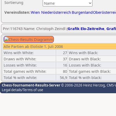
Sortierung
Vereinslisten:
Wien
Niederösterreich
Burgenland
Oberösterrei
Pnr:116743 Name: Christoph Zeindl (
Grafik Elo-Zeitreihe
,
Grafi
Alle Partien ab Eloliste 1. Juli 2006
Wins with White:
27
Wins with Black:
Draws with White:
37
Draws with Black:
Losses with White:
16
Losses with Black:
Total games with White:
80
Total games with Black:
Total % with white:
56,9
Total % with black:
Chess-Tournament-Results-Server
© 2006-2026 Heinz Herzog
, CMS-
Legal details/Terms of use