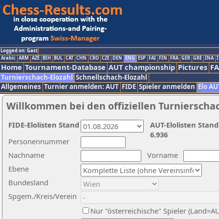
Logged on: Gast
Arabic
ARM
AZE
BIH
BUL
CAT
CHN
CRO
CZE
DEN
ENG
ESP
FAI
FIN
FRA
GER
GRE
INA
I
Home
Tournament-Database
AUT championship
Pictures
F
Turnierschach-Elozahl
Schnellschach-Elozahl
Allgemeines
Turnier anmelden: AUT
FIDE
Spieler anmelden
Elo AU
Willkommen bei den offiziellen Turnierscha
FIDE-Elolisten Stand
AUT-Elolisten Stand
6.936
Personennummer
Nachname
Vorname
Ebene
Bundesland
Spgem./Kreis/Verein
Nur "österreichische" Spieler (Land=A