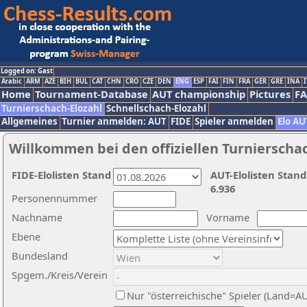
Logged on: Gast
Arabic
ARM
AZE
BIH
BUL
CAT
CHN
CRO
CZE
DEN
ENG
ESP
FAI
FIN
FRA
GER
GRE
INA
I
Home
Tournament-Database
AUT championship
Pictures
F
Turnierschach-Elozahl
Schnellschach-Elozahl
Allgemeines
Turnier anmelden: AUT
FIDE
Spieler anmelden
Elo AU
Willkommen bei den offiziellen Turnierscha
FIDE-Elolisten Stand
AUT-Elolisten Stand
6.936
Personennummer
Nachname
Vorname
Ebene
Bundesland
Spgem./Kreis/Verein
Nur "österreichische" Spieler (Land=A